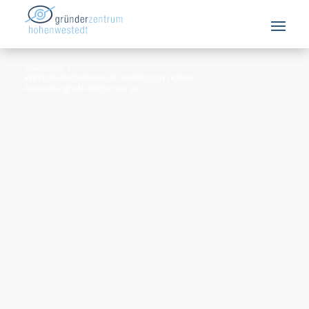
Startseite
/
Wirtschaftsförderer der KielRegion richten
Ansiedlungsstrategie neu au...