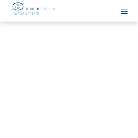
Startseite
/
Schön Klinik: Registrierung abgeschlossen – Liste bleibt
verfügbar